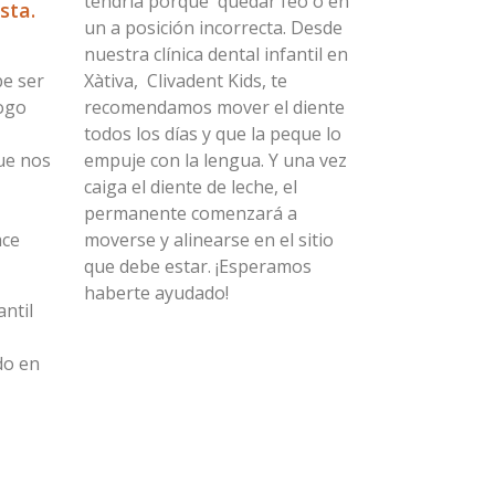
tendría porqué quedar feo o en
sta.
un a posición incorrecta. Desde
nuestra clínica dental infantil en
be ser
Xàtiva, Clivadent Kids, te
ogo
recomendamos mover el diente
todos los días y que la peque lo
ue nos
empuje con la lengua. Y una vez
caiga el diente de leche, el
permanente comenzará a
ace
moverse y alinearse en el sitio
que debe estar. ¡Esperamos
haberte ayudado!
antil
do en