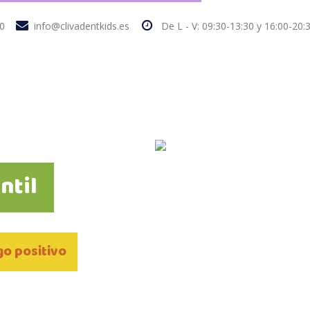
0
info@clivadentkids.es
De L - V: 09:30-13:30 y 16:00-20:
ntil
lgo positivo