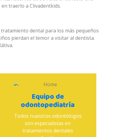
en traerlo a Clivadentkids.
l tratamiento dental para los más pequeños
os pierdan el temor a visitar al dentista.
átiva.
Equipo de
odontopediatría
Todos nuestros odontólogos
son especialistas en
tratamientos dentales