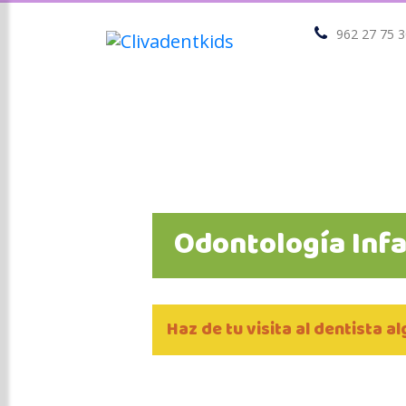
962 27 75 3
Odontología Infa
Haz de tu visita al dentista a