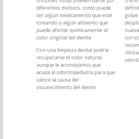
tinciones. Estas pueden darse por
crecim
diferentes motivos, como puede
defini
ser algún medicamento que esté
golpe
tomando o algún alimento que
despla
puede afectar químicamente al
nueva
color original del diente.
correc
recom
Con una limpieza dental podría
clínic
recuperarse el color natural,
odont
aunque le aconsejamos que
acuda al odontopediatra para que
valore la causa del
oscurecimiento del diente.