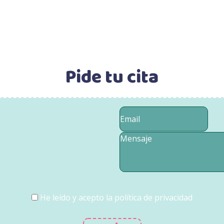
Pide tu cita
Email
*
Mensaje
*
He leído y acepto la
política de privacidad