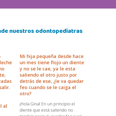
onde nuestros odontopediatras
n
Mi hija pequeña desde hace
 leche
un mes tiene flojo un diente
 no
y no se le cae, ya le esta
te,
saliendo el otro justo por
zadas
detrás de ese, ¿le va quedar
alir.
feo cuando se le caiga el
otro?
¡Hola Gina! En un principio el
l al
diente que está saliendo no